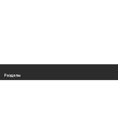
Разделы
80 лет Победы
Новости
Статьи
Культура
Происшествия
Проекты