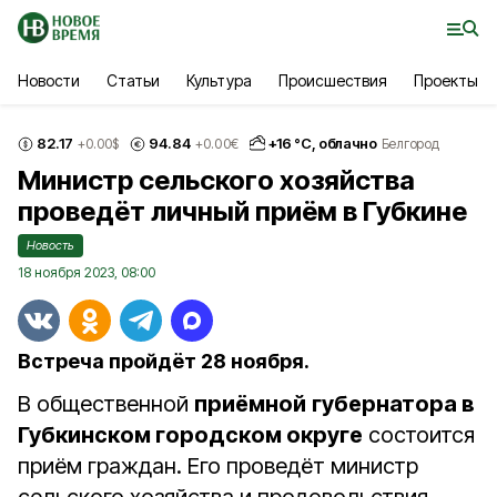
Новости
Статьи
Культура
Происшествия
Проекты
82.17
94.84
+
16
°С,
облачно
+0.00
$
+0.00
€
Белгород
Министр сельского хозяйства
проведёт личный приём в Губкине
Новость
18 ноября 2023, 08:00
Встреча пройдёт 28 ноября.
В общественной
приёмной
губернатора в
Губкинском городском округе
состоится
приём граждан. Его проведёт министр