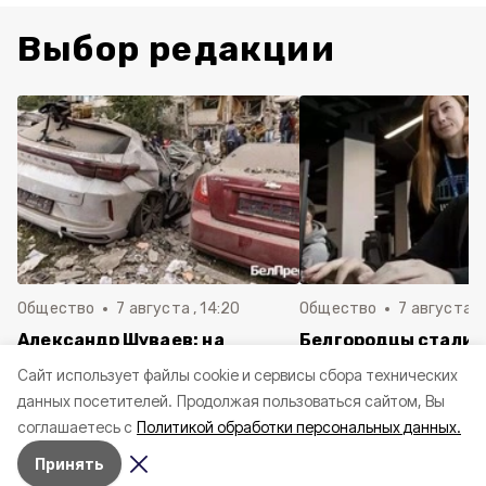
Выбор редакции
Общество
7 августа , 14:20
Общество
7 августа , 
Александр Шуваев: на
Белгородцы стали 
выплату компенсаций
сталкиваться с ди
Cайт использует файлы cookie и сервисы сбора технических
пострадавших автомобилей
в сети
данных посетителей.
Продолжая пользоваться сайтом, Вы
направили свыше 50 млн
соглашаетесь с
Политикой обработки персональных данных.
рублей
Принять