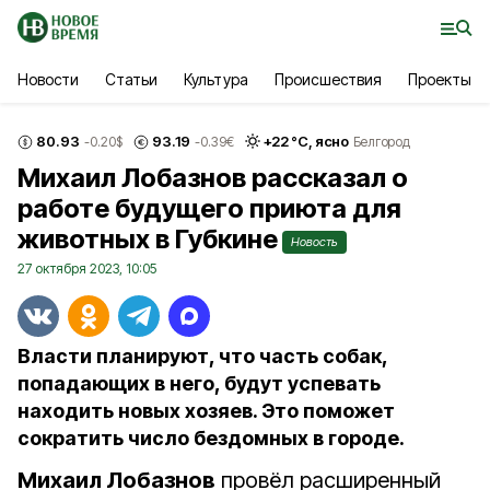
Новости
Статьи
Культура
Происшествия
Проекты
80.93
93.19
+
22
°С,
ясно
-0.20
$
-0.39
€
Белгород
Михаил Лобазнов рассказал о
работе будущего приюта для
животных в Губкине
Новость
27 октября 2023, 10:05
Власти планируют, что часть собак,
попадающих в него, будут успевать
находить новых хозяев. Это поможет
сократить число бездомных в городе.
Михаил Лобазнов
провёл расширенный