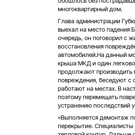
обошлось без пострадавш
многоквартирный дом.
Глава администрации Губк
в
ыехал на место падения Б
очередь, он поговорил с ж
восстановления повреждён
автомобилей.
На данный м
крыша МКД и один легково
продолжают производить 
повреждения, беседуют с 
работают на местах. В нас
поэтому перемещать повре
устранению последствий у
«
Выполняется демонтаж по
перекрытие. Специалисты 
тепловой контур. Дальше 