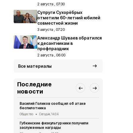
2 августа , 07:30
Супруги Сухорёбрых
отметили 60-летний юбилей
совместной жизни
3 августа , 07:20
Александр Шуваев обратился
к десантникам в
профпраздник
2 августа , 06:00
Все материалы
Последние
новости
Василий Голиков сообщил об атаке
Николай Ка
беспилотника
должен быт
Общество
Сегодня, 14:04
Общество
Се
Губкинские физкультурники получили
Александр 
заслуженные награды
компенсаци
автомобиле