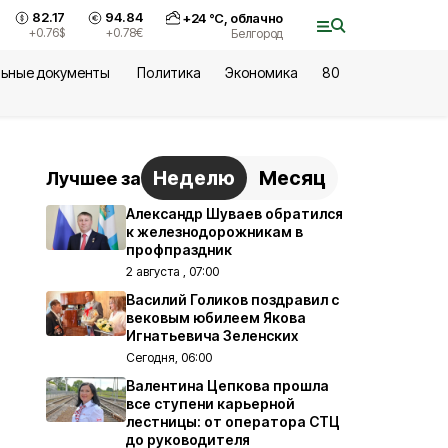
82.17
94.84
+
24
°С,
облачно
+0.76
$
+0.78
€
Белгород
ьные документы
Политика
Экономика
80
Неделю
Месяц
Лучшее за
Александр Шуваев обратился
к железнодорожникам в
профпраздник
2 августа , 07:00
Василий Голиков поздравил с
вековым юбилеем Якова
Игнатьевича Зеленских
Сегодня, 06:00
Валентина Цепкова прошла
все ступени карьерной
лестницы: от оператора СТЦ
до руководителя