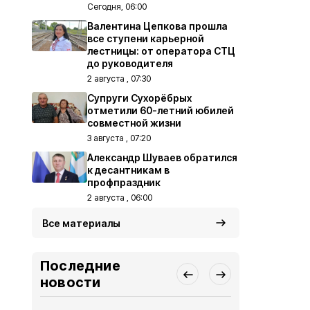
Сегодня, 06:00
Валентина Цепкова прошла
все ступени карьерной
лестницы: от оператора СТЦ
до руководителя
2 августа , 07:30
Супруги Сухорёбрых
отметили 60-летний юбилей
совместной жизни
3 августа , 07:20
Александр Шуваев обратился
к десантникам в
профпраздник
2 августа , 06:00
Все материалы
Последние
новости