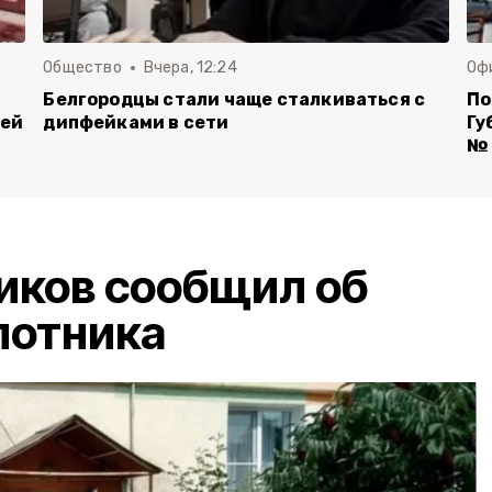
Общество
Вчера, 12:24
Оф
Белгородцы стали чаще сталкиваться с
По
лей
дипфейками в сети
Гу
№ 
иков сообщил об
лотника