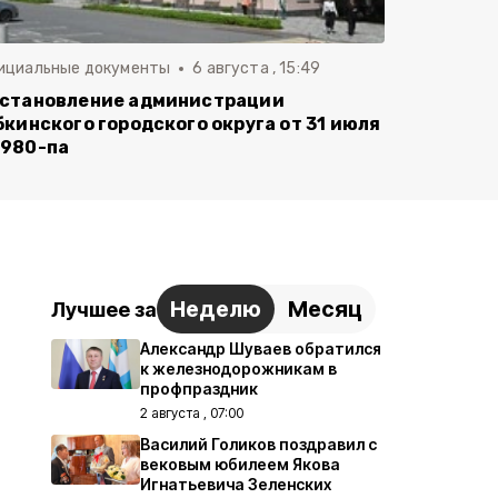
ициальные документы
6 августа , 15:49
становление администрации
бкинского городского округа от 31 июля
980-па
Неделю
Месяц
Лучшее за
Александр Шуваев обратился
к железнодорожникам в
профпраздник
2 августа , 07:00
Василий Голиков поздравил с
вековым юбилеем Якова
Игнатьевича Зеленских