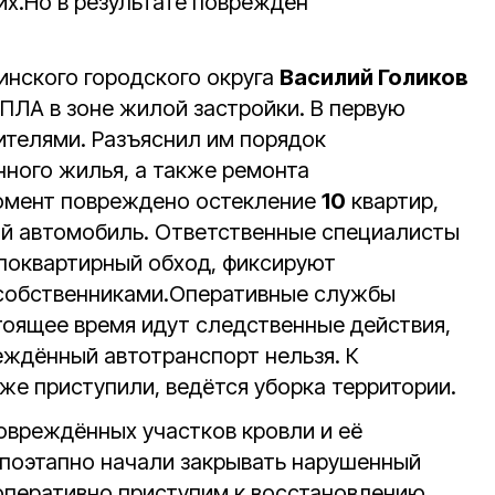
их.
Но в результате повреждён
инского городского округа
Василий Голиков
ПЛА в зоне жилой застройки. В первую
ителями. Разъяснил им порядок
ного жилья, а также ремонта
омент повреждено остекление
10
квартир,
й автомобиль. Ответственные специалисты
поквартирный обход, фиксируют
собственниками.
Оперативные службы
тоящее время идут следственные действия,
ждённый автотранспорт нельзя. К
же приступили, ведётся уборка территории.
вреждённых участков кровли и её
поэтапно начали закрывать нарушенный
оперативно приступим к восстановлению