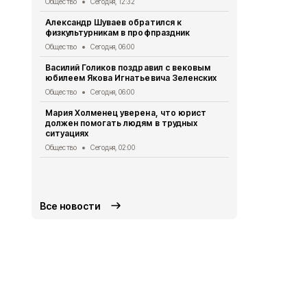
Общество
Сегодня, 12:32
рублей
Александр Шуваев обратился к
Общество
Вч
физкультурникам в профпраздник
Сотрудники
Общество
Сегодня, 06:00
мастер-клас
игрушки
Василий Голиков поздравил с вековым
юбилеем Якова Игнатьевича Зеленских
Общество
Вч
Общество
Сегодня, 06:00
Белгородцы
дипфейками
Мария Холменец уверена, что юрист
должен помогать людям в трудных
Общество
Вч
ситуациях
Представит
Общество
Сегодня, 02:00
членов УИК 
медпомощ
Общество
Вч
Все новости