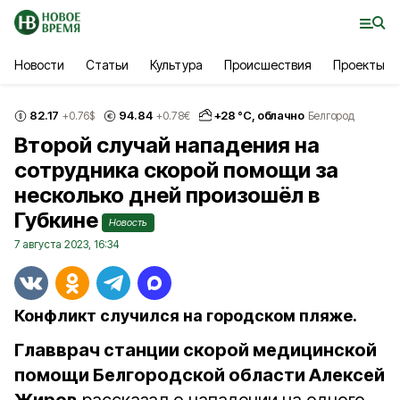
Новости
Статьи
Культура
Происшествия
Проекты
82.17
94.84
+
28
°С,
облачно
+0.76
$
+0.78
€
Белгород
Второй случай нападения на
сотрудника скорой помощи за
несколько дней произошёл в
Губкине
Новость
7 августа 2023, 16:34
Конфликт случился на городском пляже.
Главврач станции скорой медицинской
помощи Белгородской области Алексей