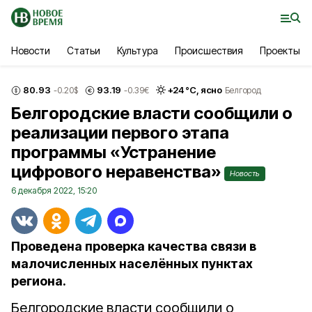
Новости
Статьи
Культура
Происшествия
Проекты
80.93
93.19
+
24
°С,
ясно
-0.20
$
-0.39
€
Белгород
Белгородские власти сообщили о
реализации первого этапа
программы «Устранение
цифрового неравенства»
Новость
6 декабря 2022, 15:20
Проведена проверка качества связи в
малочисленных населённых пунктах
региона.
Белгородские власти сообщили о