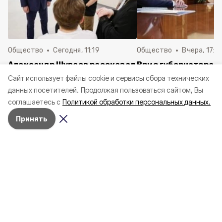
Общество
Сегодня, 11:19
Общество
Вчера, 17:5
Александр Шуваев рассказал
Врио губернатора 
о визите в новое модульное
Шуваев доложил П
Cайт использует файлы cookie и сервисы сбора технических
приёмное отделение ДОКБ
РФ о текущей ситуа
данных посетителей.
Продолжая пользоваться сайтом, Вы
регионе
соглашаетесь с
Политикой обработки персональных данных.
Принять
Информационное сообщение (Извещение)
об организации аукциона по продаже
муниципального имущества – объектов
недвижимости с земельным участком,
расположенных по адресу: Белгородская