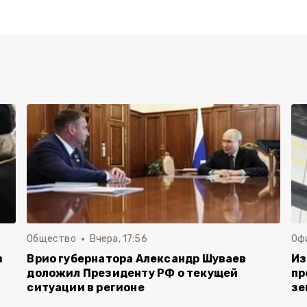
Общество
Вчера, 17:56
Оф
в
Врио губернатора Александр Шуваев
Из
доложил Президенту РФ о текущей
пр
ситуации в регионе
зе