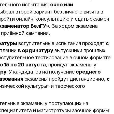
тельного испытания:
очно или
 выбрал второй вариант без личного визита в
пройти онлайн-консультацию и сдать экзамен
кзаменатор БелГУ»
. За ходом экзамена
 приёмной кампании.
ратуры
вступительные испытания проходят
с
уплении
в ординатуру
выпускники прошлых
вступительное тестирование в очном формате
с 15 по 20 августа
, пройдут экзамены у
уру
. У кандидатов на получение
среднего
азования
экзамены пройдут дистанционно,
с
изической культуры» и творческого
ительные экзамены у поступающих на
специалитета и магистратуры заочной формы