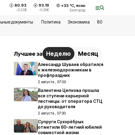
80.93
93.19
+
33
°С,
ясно
-0.20
$
-0.39
€
Белгород
ьные документы
Политика
Экономика
80
Неделю
Месяц
Лучшее за
Александр Шуваев обратился
к железнодорожникам в
профпраздник
2 августа , 07:00
Валентина Цепкова прошла
все ступени карьерной
лестницы: от оператора СТЦ
до руководителя
2 августа , 07:30
Супруги Сухорёбрых
отметили 60-летний юбилей
совместной жизни