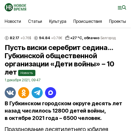
Новости
Статьи
Культура
Происшествия
Проекты
82.17
94.84
+
27
°С,
облачно
+0.76
$
+0.78
€
Белгород
Пусть виски серебрит седина…
Губкинской общественной
организации «Дети войны» – 10
лет
Новость
1 декабря 2021, 09:47
В Губкинском городском округе десять лет
назад числилось 12800 детей войны,
в октябре 2021 года – 6500 человек.
Празднование десятилетнего юбилея