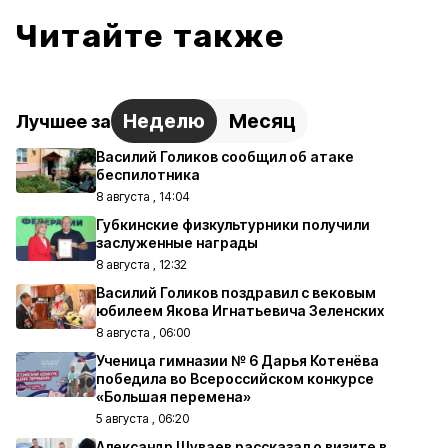
Читайте также
Неделю
Месяц
Лучшее за
Василий Голиков сообщил об атаке
беспилотника
8 августа , 14:04
Губкинские физкультурники получили
заслуженные награды
8 августа , 12:32
Василий Голиков поздравил с вековым
юбилеем Якова Игнатьевича Зеленских
8 августа , 06:00
Ученица гимназии № 6 Дарья Котенёва
победила во Всероссийском конкурсе
«Большая перемена»
5 августа , 06:20
Александр Шуваев рассказал о визите в