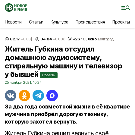
Новости
Статьи
Культура
Происшествия
Проекты
82.17
94.84
+
26
°С,
ясно
+0.00
$
+0.00
€
Белгород
Житель Губкина отсудил
домашнюю аудиосистему,
стиральную машину и телевизор
у бывшей
Новость
25 ноября 2021, 10:24
За два года совместной жизни в её квартире
мужчина приобрёл дорогую технику,
которую захотел вернуть.
Житель Губкина решил вернуть своё