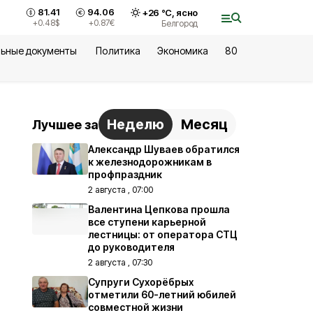
81.41
94.06
+
26
°С,
ясно
+0.48
$
+0.87
€
Белгород
ьные документы
Политика
Экономика
80
Неделю
Месяц
Лучшее за
Александр Шуваев обратился
к железнодорожникам в
профпраздник
2 августа , 07:00
Валентина Цепкова прошла
все ступени карьерной
лестницы: от оператора СТЦ
до руководителя
2 августа , 07:30
Супруги Сухорёбрых
отметили 60-летний юбилей
совместной жизни