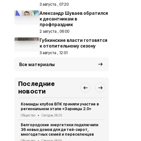
3 августа , 07:20
Александр Шуваев обратился
к десантникам в
профпраздник
2 августа , 06:00
Губкинские власти готовятся
к отопительному сезону
3 августа , 12:01
Все материалы
Последние
новости
Команды клубов ВПК приняли участие в
Члены обще
региональном этапе «Зарницы 2.0»
праздник «
Общество
Сегодня, 06:20
Общество
Вч
Белгородские энергетики подключили
Специалист
36 новых домов для детей-сирот,
проинформи
многодетных семей и переселенцев
безопаснос
Общество
Сегодня, 06:00
Общество
Вч