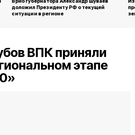
в
Врио губернатора Александр Шуваев
Из
доложил Президенту РФ о текущей
пр
ситуации в регионе
зе
убов ВПК приняли
егиональном этапе
.0»