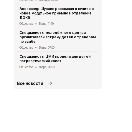
Александр Шуваев рассказал о визите в
Сотрудники
новое модульное приёмное отделение
реализуют 
ДОКБ
долголетия
Общество
Вчера, 11:19
Общество
Вч
Специалисты молодёжного центра
Специалист
организовали встречу детей с тренером
политики по
по зумбе
юбилеем Зо
Общество
Вчера, 07:00
Общество
Вч
Специалисты ЦМИ провели для детей
Врио губер
патриотический квест
доложил Пр
ситуации в 
Общество
Вчера, 06:00
Общество
5 
Все новости