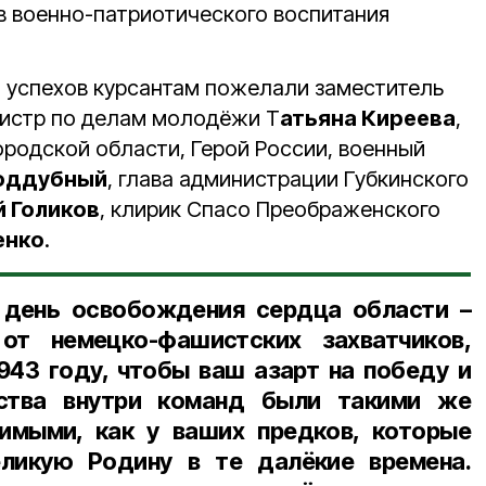
 военно-патриотического воспитания
 успехов курсантам пожелали заместитель
нистр по делам молодёжи Т
атьяна Киреева
,
родской области, Герой России, военный
Поддубный
, глава администрации Губкинского
й Голиков
, клирик Спасо Преображенского
енко
.
 день освобождения сердца области –
от немецко-фашистских захватчиков,
1943
году, чтобы ваш азарт на победу и
тства внутри команд были такими же
имыми, как у ваших предков, которые
ликую Родину в те далёкие времена.