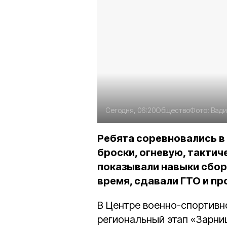
Сегодня, 06:20
Общество
Фото:
Вади
Ребята соревновались в
броски, огневую, тактич
показывали навыки сбор
время, сдавали ГТО и п
В Центре военно-спортивн
региональный этап «Зарн