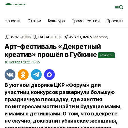
Новости
Статьи
Культура
Происшествия
Проекты
82.17
94.84
+
26
°С,
ясно
+0.00
$
+0.00
€
Белгород
Арт-фестиваль «Декретный
креатив» прошёл в Губкине
Новость
16 октября 2021, 15:35
В уютном дворике ЦКР «Форум» для
участниц конкурсов развернули большую
праздничную площадку, где занятия
по интересам могли найти и будущие мамы,
и мамы с детишками. О том, что в декрете
не скучно, доказали губкинские женщины,
представив на конкурс свои творческие