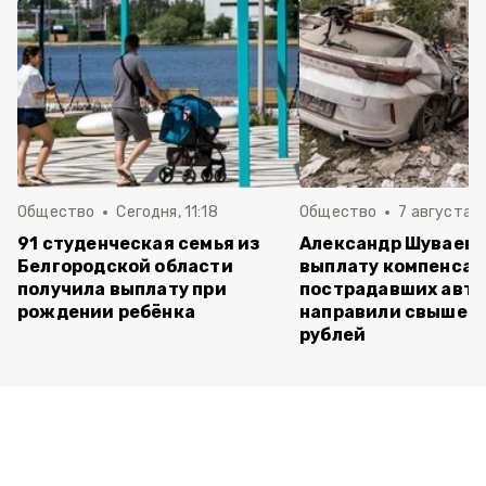
Общество
Сегодня, 11:18
Общество
7 августа , 
91 студенческая семья из
Александр Шуваев: 
Белгородской области
выплату компенса
получила выплату при
пострадавших авт
рождении ребёнка
направили свыше 5
рублей