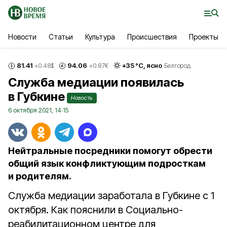
Новости
Статьи
Культура
Происшествия
Проекты
81.41
94.06
+
35
°С,
ясно
+0.48
$
+0.87
€
Белгород
Служба медиации появилась
в Губкине
Новость
6 октября 2021, 14:15
Нейтральные посредники помогут обрести
общий язык конфликтующим подросткам
и родителям.
Служба медиации заработала в Губкине с 1
октября. Как пояснили в Социально-
реабилитационном центре для