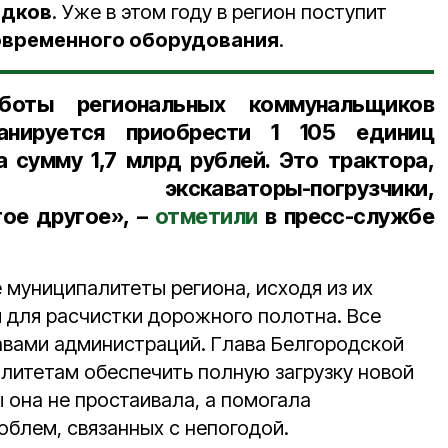
адков
. Уже в этом году в регион поступит
овременного оборудования
.
боты региональных коммунальщиков
анируется приобрести 1 105 единиц
на сумму
1,7 млрд рублей
. Это трактора,
тели, экскаваторы-погрузчики,
гое другое», –
отметили
в пресс-службе
 муниципалитеты региона, исходя из их
 для расчистки дорожного полотна. Все
авами администраций. Глава Белгородской
литетам обеспечить полную загрузку новой
ы она не простаивала, а помогала
облем, связанных с непогодой.