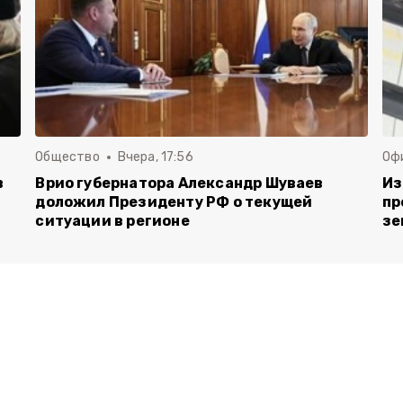
Общество
Вчера, 17:56
Оф
в
Врио губернатора Александр Шуваев
Из
доложил Президенту РФ о текущей
пр
ситуации в регионе
зе