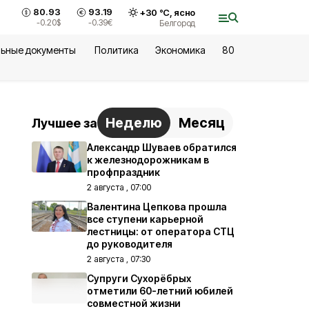
80.93
93.19
+
30
°С,
ясно
-0.20
$
-0.39
€
Белгород
ьные документы
Политика
Экономика
80
Неделю
Месяц
Лучшее за
Александр Шуваев обратился
к железнодорожникам в
профпраздник
2 августа , 07:00
Валентина Цепкова прошла
все ступени карьерной
лестницы: от оператора СТЦ
до руководителя
2 августа , 07:30
Супруги Сухорёбрых
отметили 60-летний юбилей
совместной жизни