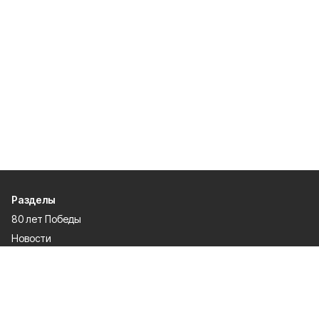
Разделы
80 лет Победы
Новости
Статьи
Культура
Происшествия
Проекты