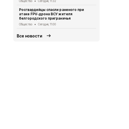
36 новых д
Общество
Сегодня, 11:32
многодетны
Росгвардейцы спасли раненого при
Общество
Се
атаке FPV-дрона ВСУ жителя
белгородского приграничья
Общество
Сегодня, 11:00
Все новости