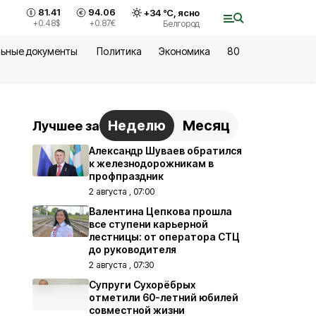
81.41
94.06
+
34
°С,
ясно
+0.48
$
+0.87
€
Белгород
ьные документы
Политика
Экономика
80
Неделю
Месяц
Лучшее за
Александр Шуваев обратился
к железнодорожникам в
профпраздник
2 августа , 07:00
Валентина Цепкова прошла
все ступени карьерной
лестницы: от оператора СТЦ
до руководителя
2 августа , 07:30
Супруги Сухорёбрых
отметили 60-летний юбилей
совместной жизни