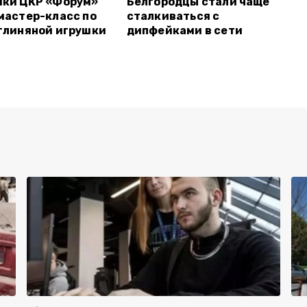
ики ЦКР «Форум»
Белгородцы стали чаще
мастер-класс по
сталкиваться с
глиняной игрушки
дипфейками в сети