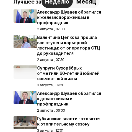
Неделю
Месяц
Лучшее за
Александр Шуваев обратился
к железнодорожникам в
профпраздник
2 августа , 07:00
Валентина Цепкова прошла
все ступени карьерной
лестницы: от оператора СТЦ
до руководителя
2 августа , 07:30
Супруги Сухорёбрых
отметили 60-летний юбилей
совместной жизни
3 августа , 07:20
Александр Шуваев обратился
к десантникам в
профпраздник
2 августа , 06:00
Губкинские власти готовятся
к отопительному сезону
3 августа , 12:01