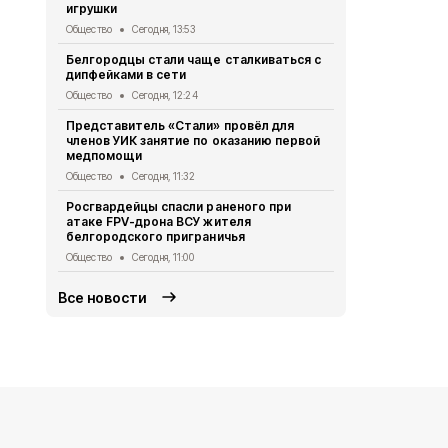
игрушки
Коллектив 
Общество
Сегодня, 13:53
стал призё
Белгородцы стали чаще сталкиваться с
Общество
Се
дипфейками в сети
Команды клу
Общество
Сегодня, 12:24
региональн
Представитель «Стали» провёл для
Общество
Се
членов УИК занятие по оказанию первой
медпомощи
Белгородск
36 новых д
Общество
Сегодня, 11:32
многодетны
Росгвардейцы спасли раненого при
Общество
Се
атаке FPV-дрона ВСУ жителя
белгородского приграничья
Общество
Сегодня, 11:00
Все новости