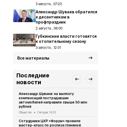
3 августа , 07:20
Александр Шуваев обратился
к десантникам в
профпраздник
2 августа , 06:00
Губкинские власти готовятся
к отопительному сезону
3 августа , 12:01
Все материалы
Последние
новости
Александр Шуваев: на выплату
Сотрудники
компенсаций пострадавших
приступили
автомобилей направили свыше 50 млн
прибора
рублей
Общество
Се
Общество
Сегодня, 14:20
Губкинцы с
Сотрудники ЦКР «Форум» провели
выходного 
мастер-класс по росписи глиняной
Общество
Се