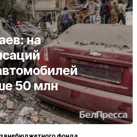
ев: на
нсаций
автомобилей
ше 50 млн
a.ru
з внебюджетного фонда.