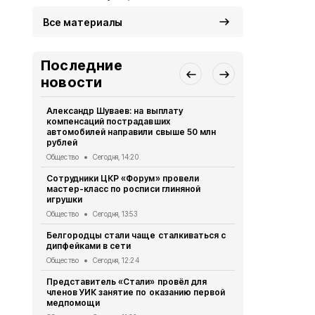
Все материалы
Последние
новости
Александр Шуваев: на выплату
Сотрудники
компенсаций пострадавших
приступили
автомобилей направили свыше 50 млн
прибора
рублей
Общество
Се
Общество
Сегодня, 14:20
Губкинцы с
Сотрудники ЦКР «Форум» провели
выходного 
мастер-класс по росписи глиняной
Общество
Се
игрушки
Коллектив 
Общество
Сегодня, 13:53
стал призё
Белгородцы стали чаще сталкиваться с
Общество
Се
дипфейками в сети
Команды клу
Общество
Сегодня, 12:24
региональн
Представитель «Стали» провёл для
Общество
Се
членов УИК занятие по оказанию первой
медпомощи
Белгородск