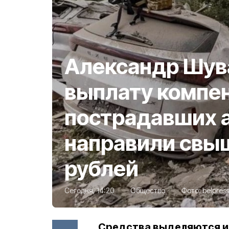
Александр Шува
выплату компе
пострадавших 
направили свы
рублей
Сегодня, 14:20
Общество
Фото:
belpress
Средства выделяются и