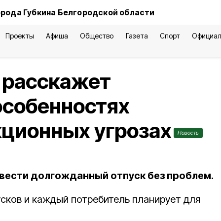
орода Губкина Белгородской области
Проекты
Афиша
Общество
Газета
Спорт
Официал
 расскажет
особенностях
кционных угрозах
Новость
овести долгожданный отпуск без проблем.
усков и каждый потребитель планирует для