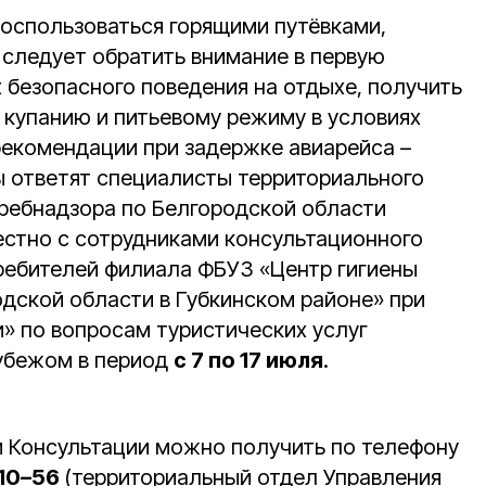
воспользоваться горящими путёвками,
 следует обратить внимание в первую
х безопасного поведения на отдыхе, получить
 купанию и питьевому режиму в условиях
рекомендации при задержке авиарейса –
ы ответят специалисты территориального
ребнадзора по Белгородской области
естно с сотрудниками консультационного
требителей филиала ФБУЗ «Центр гигиены
одской области в Губкинском районе» при
и» по вопросам туристических услуг
рубежом в период
с 7 по 17 июля
.
м Консультации можно получить по телефону
10–56
(территориальный отдел Управления