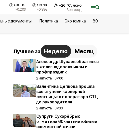
80.93
93.19
+
26
°С,
ясно
-0.20
$
-0.39
€
Белгород
ьные документы
Политика
Экономика
80
Неделю
Месяц
Лучшее за
Александр Шуваев обратился
к железнодорожникам в
профпраздник
2 августа , 07:00
Валентина Цепкова прошла
все ступени карьерной
лестницы: от оператора СТЦ
до руководителя
2 августа , 07:30
Супруги Сухорёбрых
отметили 60-летний юбилей
совместной жизни