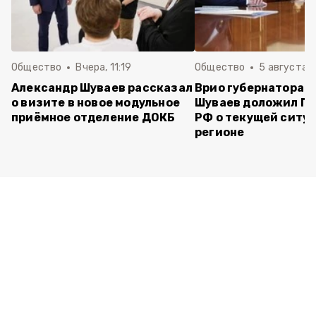
Общество
Вчера, 11:19
Общество
5 августа , 
Александр Шуваев рассказал
Врио губернатора 
о визите в новое модульное
Шуваев доложил П
приёмное отделение ДОКБ
РФ о текущей ситуа
регионе