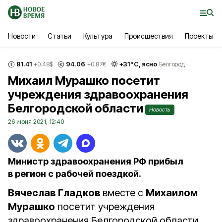
Новости
Статьи
Культура
Происшествия
Проекты
81.41
94.06
+
31
°С,
ясно
+0.48
$
+0.87
€
Белгород
Михаил Мурашко посетит
учреждения здравоохранения
Белгородской области
Новость
26 июня 2021, 12:40
Министр здравоохранения РФ прибыл
в регион с рабочей поездкой.
Вячеслав Гладков
вместе с
Михаилом
Мурашко
посетит учреждения
здравоохранения Белгородской области.