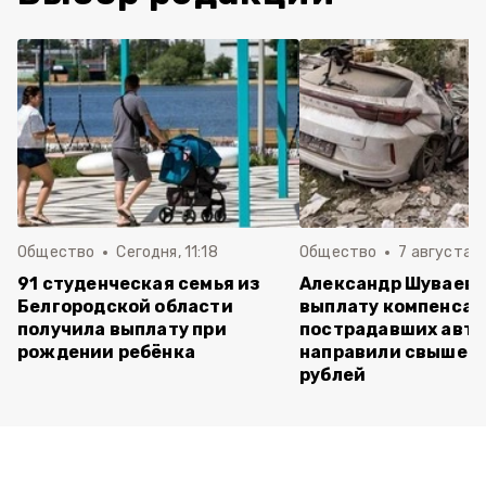
Общество
Сегодня, 11:18
Общество
7 августа , 
91 студенческая семья из
Александр Шуваев: 
Белгородской области
выплату компенса
получила выплату при
пострадавших авт
рождении ребёнка
направили свыше 5
рублей