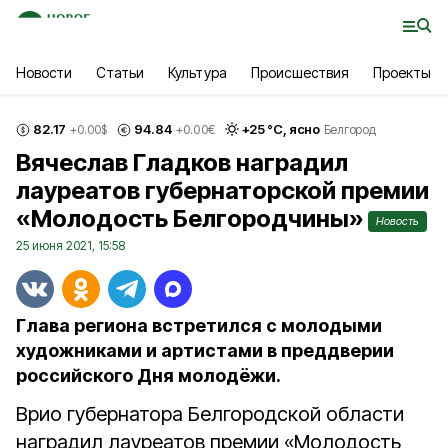
Новости
Статьи
Культура
Происшествия
Проекты
82.17
94.84
+
25
°С,
ясно
+0.00
$
+0.00
€
Белгород
Вячеслав Гладков наградил
лауреатов губернаторской премии
«Молодость Белгородчины»
Новость
25 июня 2021, 15:58
Глава региона встретился с молодыми
художниками и артистами в преддверии
российского Дня молодёжи.
Врио губернатора Белгородской области
наградил лауреатов премии «Молодость