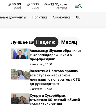
80.93
93.19
+
32
°С,
ясно
-0.20
$
-0.39
€
Белгород
ьные документы
Политика
Экономика
80
Неделю
Месяц
Лучшее за
Александр Шуваев обратился
к железнодорожникам в
профпраздник
2 августа , 07:00
Валентина Цепкова прошла
все ступени карьерной
лестницы: от оператора СТЦ
до руководителя
2 августа , 07:30
Супруги Сухорёбрых
отметили 60-летний юбилей
совместной жизни