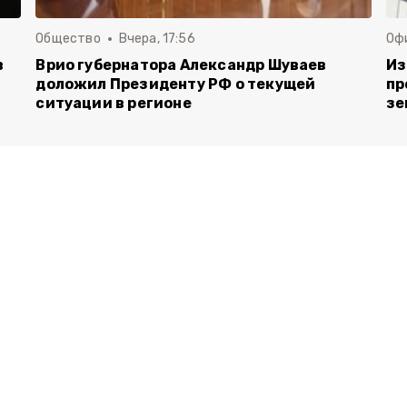
Общество
Вчера, 17:56
Оф
в
Врио губернатора Александр Шуваев
Из
доложил Президенту РФ о текущей
пр
ситуации в регионе
зе