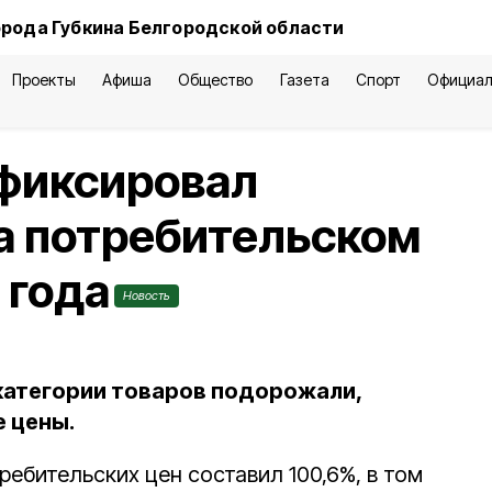
орода Губкина Белгородской области
Проекты
Афиша
Общество
Газета
Спорт
Официал
афиксировал
а потребительском
 года
Новость
 категории товаров подорожали,
е цены.
требительских цен составил 100,6%, в том