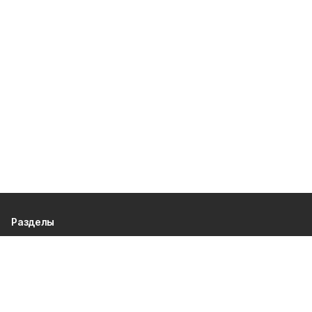
Разделы
80 лет Победы
Новости
Статьи
Культура