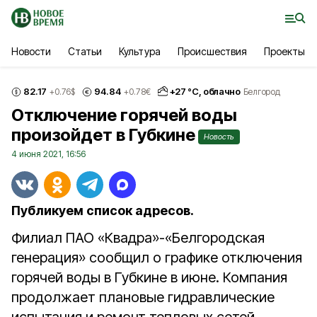
Новости
Статьи
Культура
Происшествия
Проекты
82.17
94.84
+
27
°С,
облачно
+0.76
$
+0.78
€
Белгород
Отключение горячей воды
произойдет в Губкине
Новость
4 июня 2021, 16:56
Публикуем список адресов.
Филиал ПАО «Квадра»-«Белгородская
генерация» сообщил о графике отключения
горячей воды в Губкине в июне. Компания
продолжает плановые гидравлические