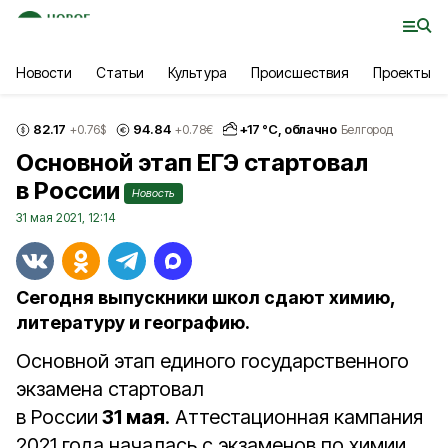
Новости
Статьи
Культура
Происшествия
Проекты
82.17
94.84
+
17
°С,
облачно
+0.76
$
+0.78
€
Белгород
Основной этап ЕГЭ стартовал
в России
Новость
31 мая 2021, 12:14
Сегодня выпускники школ сдают химию,
литературу и географию.
Основной этап единого государственного
экзамена стартовал
в России
31 мая
. Аттестационная кампания
2021 года началась с экзаменов по химии,