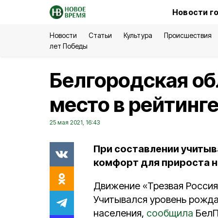
Новости г
Новости
Статьи
Культура
Происшествия
лет Победы
Белгородская об
место в рейтинг
25 мая 2021, 16:43
При составлении учиты
комфорт для прироста н
Движение «Трезвая Россия
Учитывался уровень рожда
населения,
сообщила
БелП