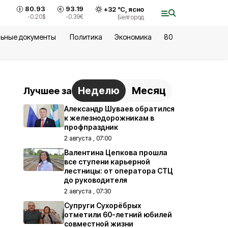
80.93
93.19
+
32
°С,
ясно
-0.20
$
-0.39
€
Белгород
ьные документы
Политика
Экономика
80
Неделю
Месяц
Лучшее за
Александр Шуваев обратился
к железнодорожникам в
профпраздник
2 августа , 07:00
Валентина Цепкова прошла
все ступени карьерной
лестницы: от оператора СТЦ
до руководителя
2 августа , 07:30
Супруги Сухорёбрых
отметили 60-летний юбилей
совместной жизни