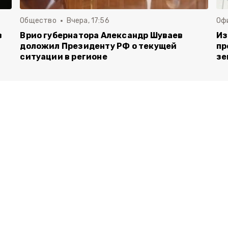
Общество
Вчера, 17:56
Оф
в
Врио губернатора Александр Шуваев
Из
доложил Президенту РФ о текущей
пр
ситуации в регионе
зе