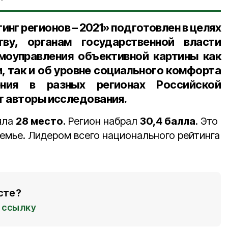
нг регионов – 2021» подготовлен в целях
ву, органам государственной власти
моуправления объективной картины как
, так и об уровне социального комфорта
ения в разных регионах Российской
т авторы исследования.
яла
28 место
. Регион набрал
30,4 балла
. Это
земье. Лидером всего национального рейтинга
.
сте?
ссылку