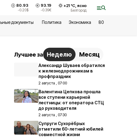
80.93
93.19
+
21
°С,
ясно
-0.20
$
-0.39
€
Белгород
ьные документы
Политика
Экономика
80
Неделю
Месяц
Лучшее за
Александр Шуваев обратился
к железнодорожникам в
профпраздник
2 августа , 07:00
Валентина Цепкова прошла
все ступени карьерной
лестницы: от оператора СТЦ
до руководителя
2 августа , 07:30
Супруги Сухорёбрых
отметили 60-летний юбилей
совместной жизни