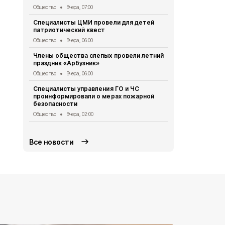
Общество
Вчера, 07:00
Общество
Вч
Специалисты ЦМИ провели для детей
Врио губер
патриотический квест
доложил Пр
ситуации в 
Общество
Вчера, 06:00
Общество
5 
Члены общества слепых провели летний
праздник «Арбузник»
Василий Го
подготовку
Общество
Вчера, 06:00
Общество
5 
Специалисты управления ГО и ЧС
проинформировали о мерах пожарной
Ученики гим
безопасности
приняли уча
экспедиции
Общество
Вчера, 02:00
Общество
5 
Все новости