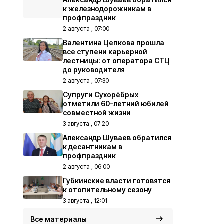
к железнодорожникам в
профпраздник
2 августа , 07:00
Валентина Цепкова прошла
все ступени карьерной
лестницы: от оператора СТЦ
до руководителя
2 августа , 07:30
Супруги Сухорёбрых
отметили 60-летний юбилей
совместной жизни
3 августа , 07:20
Александр Шуваев обратился
к десантникам в
профпраздник
2 августа , 06:00
Губкинские власти готовятся
к отопительному сезону
3 августа , 12:01
Все материалы