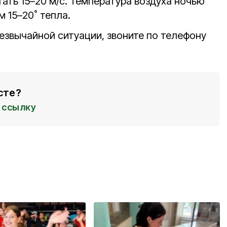
ать 15–20 м/с. Температура воздуха ночью
м 15–20˚ тепла.
езвычайной ситуации, звоните по телефону
сте?
ссылку