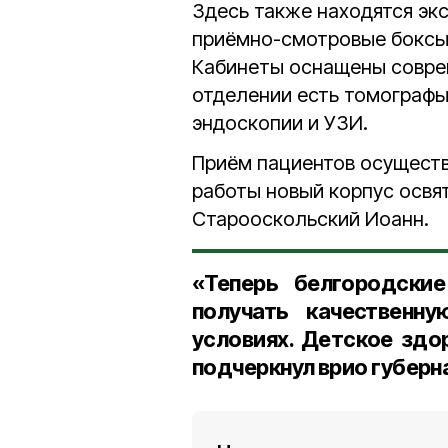
Здесь также находятся эк
приёмно-смотровые боксы
Кабинеты оснащены совре
отделении есть томографы
эндоскопии и УЗИ.
Приём пациентов осуществ
работы новый корпус освя
Старооскольский Иоанн.
«Теперь белгородски
получать качественн
условиях. Детское здо
подчеркнул врио губерн