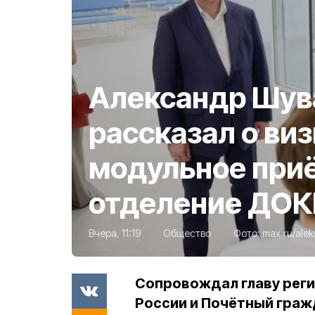
Александр Шув
рассказал о виз
модульное при
отделение ДОК
Вчера, 11:19
Общество
Фото:
max.ru/ale
Сопровождал главу реги
России и Почётный граж