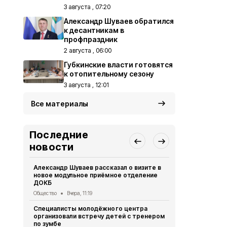
3 августа , 07:20
Александр Шуваев обратился
к десантникам в
профпраздник
2 августа , 06:00
Губкинские власти готовятся
к отопительному сезону
3 августа , 12:01
Все материалы
Последние
новости
Александр Шуваев рассказал о визите в
Сотрудники
новое модульное приёмное отделение
реализуют 
ДОКБ
долголетия
Общество
Вчера, 11:19
Общество
Вч
Специалисты молодёжного центра
Специалист
организовали встречу детей с тренером
политики по
по зумбе
юбилеем Зо