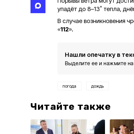
Порывы ветра могут достиг
упадёт до 8–13˚ тепла, днё
В случае возникновения чр
«
112
».
Нашли опечатку в тек
Выделите ее и нажмите на
погода
дождь
Читайте также