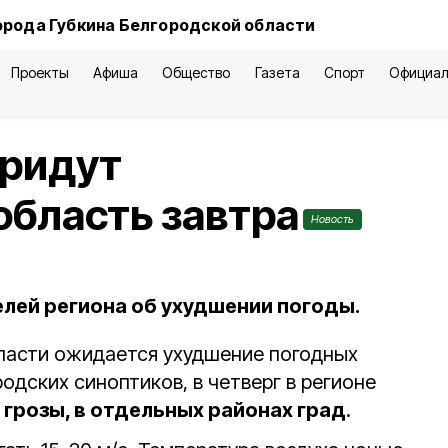
орода Губкина Белгородской области
Проекты
Афиша
Общество
Газета
Спорт
Официал
придут
область завтра
Новость
ей региона об ухудшении погоды.
ласти ожидается ухудшение погодных
одских синоптиков, в четверг в регионе
грозы, в отдельных районах град
.