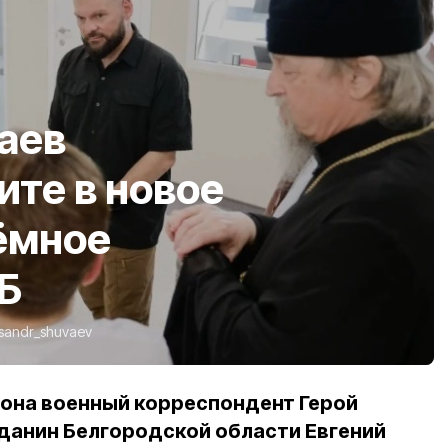
аев
ите в новое
ёмное
Б
ksandr_shuvaev
она военный корреспондент Герой
данин Белгородской области Евгений