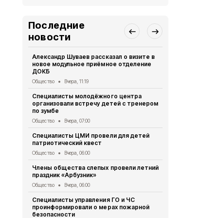
Последние
новости
Александр Шуваев рассказал о визите в
Сотрудники
новое модульное приёмное отделение
реализуют 
ДОКБ
долголетия
Общество
Вчера, 11:19
Общество
Вч
Специалисты молодёжного центра
Специалист
организовали встречу детей с тренером
политики по
по зумбе
юбилеем Зо
Общество
Вчера, 07:00
Общество
Вч
Специалисты ЦМИ провели для детей
Врио губер
патриотический квест
доложил Пр
ситуации в 
Общество
Вчера, 06:00
Общество
5 
Члены общества слепых провели летний
праздник «Арбузник»
Василий Го
подготовку
Общество
Вчера, 06:00
Общество
5 
Специалисты управления ГО и ЧС
проинформировали о мерах пожарной
Ученики гим
безопасности
приняли уча