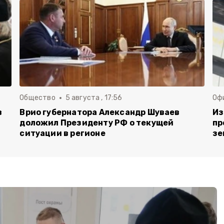
Общество
5 августа , 17:56
Оф
в
Врио губернатора Александр Шуваев
Из
доложил Президенту РФ о текущей
пр
ситуации в регионе
зе