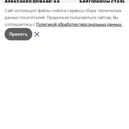
Александр Шуваев: на
Белгородцы стали 
выплату компенсаций
сталкиваться с ди
Cайт использует файлы cookie и сервисы сбора технических
пострадавших автомобилей
в сети
данных посетителей.
Продолжая пользоваться сайтом, Вы
направили свыше 50 млн
соглашаетесь с
Политикой обработки персональных данных.
рублей
Принять
Представители администрации
напомнили об ответственности за
нахождение на чужой территории