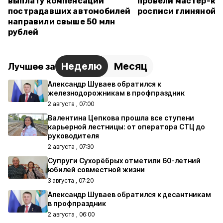
выплату компенсаций
провели мастер-кл
пострадавших автомобилей
росписи глиняной 
направили свыше 50 млн
рублей
Неделю
Месяц
Лучшее за
Александр Шуваев обратился к
железнодорожникам в профпраздник
2 августа , 07:00
Валентина Цепкова прошла все ступени
карьерной лестницы: от оператора СТЦ до
руководителя
2 августа , 07:30
Супруги Сухорёбрых отметили 60-летний
юбилей совместной жизни
3 августа , 07:20
Александр Шуваев обратился к десантникам
в профпраздник
2 августа , 06:00