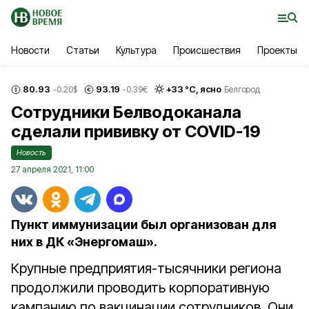
Новости
Статьи
Культура
Происшествия
Проекты
80.93
93.19
+
33
°С,
ясно
-0.20
$
-0.39
€
Белгород
Сотрудники Белводоканала
сделали прививку от COVID-19
Новость
27 апреля 2021, 11:00
Пункт иммунизации был организован для
них в ДК «Энергомаш».
Крупные предприятия-тысячники региона
продолжили проводить корпоративную
кампанию по вакцинации сотрудников. Они