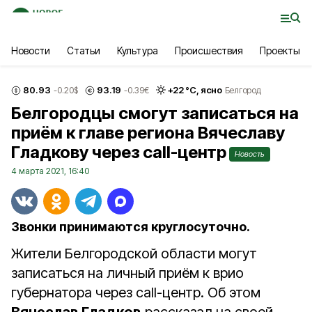
Новости
Статьи
Культура
Происшествия
Проекты
80.93
93.19
+
22
°С,
ясно
-0.20
$
-0.39
€
Белгород
Белгородцы смогут записаться на
приём к главе региона Вячеславу
Гладкову через call-центр
Новость
4 марта 2021, 16:40
Звонки принимаются круглосуточно.
Жители Белгородской области могут
записаться на личный приём к врио
губернатора через call-центр. Об этом