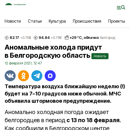
Новости
Статьи
Культура
Происшествия
Проекты
82.17
94.84
+
29
°С,
облачно
+0.76
$
+0.78
€
Белгород
Аномальные холода придут
в Белгородскую область
Новость
12 февраля 2021, 12:47
Температура воздуха ближайшую неделю (!)
будет на 7–10 градусов ниже обычной. МЧС
объявила штормовое предупреждение.
Аномально холодная погода ожидает
белгородцев в период
с 13 по 18 февраля
.
Как сообщили в Белгородском центре