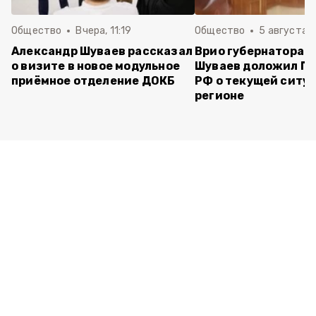
Общество
Вчера, 11:19
Общество
5 августа , 
Александр Шуваев рассказал
Врио губернатора 
о визите в новое модульное
Шуваев доложил П
приёмное отделение ДОКБ
РФ о текущей ситуа
регионе