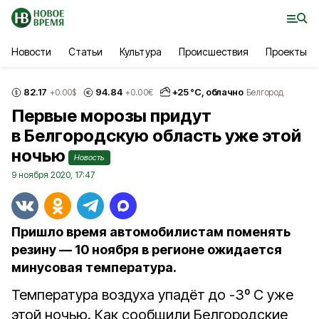
Новости
Статьи
Культура
Происшествия
Проекты
82.17
94.84
+
25
°С,
облачно
+0.00
$
+0.00
€
Белгород
Первые морозы придут
в Белгородскую область уже этой
ночью
Новость
9 ноября 2020, 17:47
Пришло время автомобилистам поменять
резину — 10 ноября в регионе ожидается
минусовая температура.
Температура воздуха упадёт до -3º С уже
этой ночью. Как сообщили Белгородские