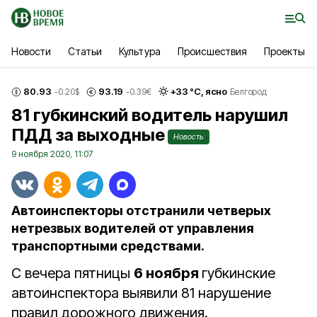
Новости
Статьи
Культура
Происшествия
Проекты
80.93
93.19
+
33
°С,
ясно
-0.20
$
-0.39
€
Белгород
81 губкинский водитель нарушил
ПДД за выходные
Новость
9 ноября 2020, 11:07
Автоинспекторы отстранили четверых
нетрезвых водителей от управления
транспортными средствами.
С вечера пятницы
6 ноября
губкинские
автоинспектора выявили 81 нарушение
правил дорожного движения.