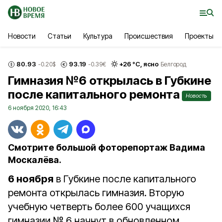
Новости
Статьи
Культура
Происшествия
Проекты
80.93
93.19
+
26
°С,
ясно
-0.20
$
-0.39
€
Белгород
Гимназия №6 открылась в Губкине
после капитального ремонта
Новость
6 ноября 2020, 16:43
Смотрите большой фоторепортаж Вадима
Москалёва.
6 ноября
в Губкине после капитального
ремонта открылась гимназия. Вторую
учебную четверть более 600 учащихся
гимназии № 6 начнут в обновленном