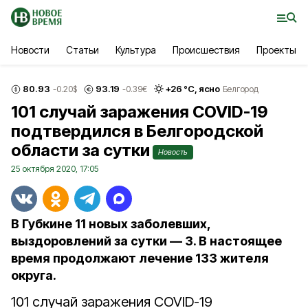
Новости
Статьи
Культура
Происшествия
Проекты
80.93
93.19
+
26
°С,
ясно
-0.20
$
-0.39
€
Белгород
101 случай заражения COVID-19
подтвердился в Белгородской
области за сутки
Новость
25 октября 2020, 17:05
В Губкине 11 новых заболевших,
выздоровлений за сутки — 3. В настоящее
время продолжают лечение 133 жителя
округа.
101 случай заражения COVID-19