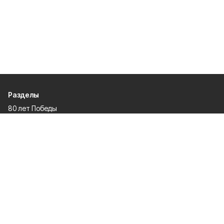
Разделы
80 лет Победы
Новости
Статьи
Культура
Происшествия
Проекты
Афиша
Общество
Газета