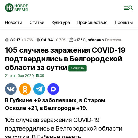
Новости
Статьи
Культура
Происшествия
Проекты
82.17
94.84
+
17
°С,
облачно
+0.76
$
+0.78
€
Белгород
105 случаев заражения COVID-19
подтвердились в Белгородской
области за сутки
Новость
21 октября 2020, 15:09
В Губкине +9 заболевших, в Старом
Осколе +21, в Белгороде +19.
105 случаев заражения COVID-19
подтвердились в Белгородской области
за сутки. В Губкине девять