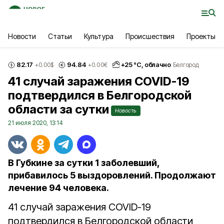
Новости
Статьи
Культура
Происшествия
Проекты
82.17
94.84
+
25
°С,
облачно
+0.00
$
+0.00
€
Белгород
41 случай заражения COVID-19
подтвердился в Белгородской
области за сутки
Новость
21 июля 2020, 13:14
В Губкине за сутки 1 заболевший,
прибавилось 5 выздоровлений. Продолжают
лечение 94 человека.
41 случай заражения COVID-19
подтвердился в Белгородской области