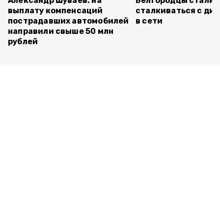
Александр Шуваев: на
Белгородцы стали 
выплату компенсаций
сталкиваться с ди
пострадавших автомобилей
в сети
направили свыше 50 млн
рублей