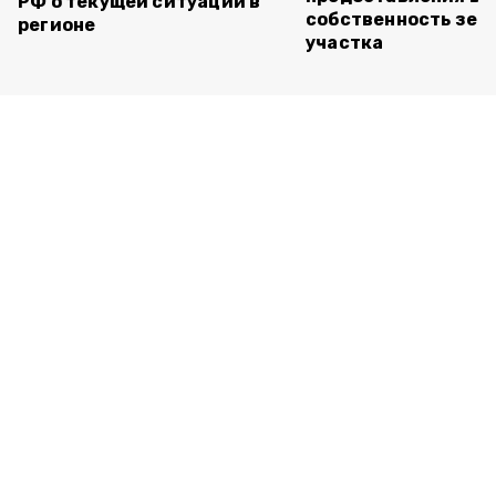
РФ о текущей ситуации в
собственность зем
регионе
участка