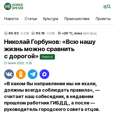
Новости
Статьи
Культура
Происшествия
Проекты
80.93
93.19
+
26
°С,
ясно
-0.20
$
-0.39
€
Белгород
Николай Горбунов: «Всю нашу
жизнь можно сравнить
с дорогой»
Новость
21 июня 2020, 11:35
«В каком бы направлении мы ни ехали,
должны всегда соблюдать правила», —
считает наш собеседник, в недавнем
прошлом работник ГИБДД,, а после —
руководитель городского совета отцов.