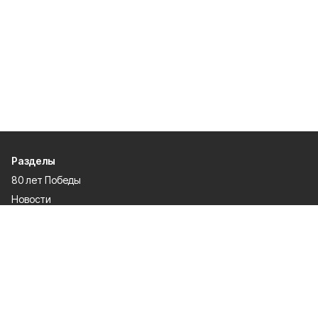
Разделы
80 лет Победы
Новости
Статьи
Культура
Происшествия
Проекты
Афиша
Общество