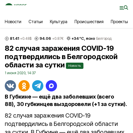
Новости
Статьи
Культура
Происшествия
Проекты
81.41
94.06
+
34
°С,
ясно
+0.48
$
+0.87
€
Белгород
82 случая заражения COVID-19
подтвердились в Белгородской
области за сутки
Новость
1 июня 2020, 14:37
В Губкине — ещё два заболевших (всего
88), 30 губкинцев выздоровели (+1 за сутки).
82 случая заражения COVID-19
подтвердились в Белгородской области
за сутки. В Губкине — ещё два заболевших