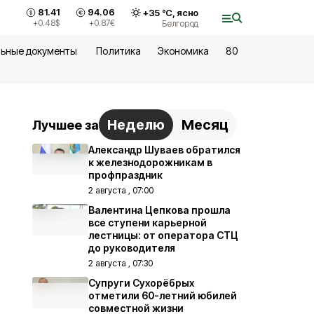
81.41
94.06
+
35
°С,
ясно
+0.48
$
+0.87
€
Белгород
ьные документы
Политика
Экономика
80
Неделю
Месяц
Лучшее за
Александр Шуваев обратился
к железнодорожникам в
профпраздник
2 августа , 07:00
Валентина Цепкова прошла
все ступени карьерной
лестницы: от оператора СТЦ
до руководителя
2 августа , 07:30
Супруги Сухорёбрых
отметили 60-летний юбилей
совместной жизни