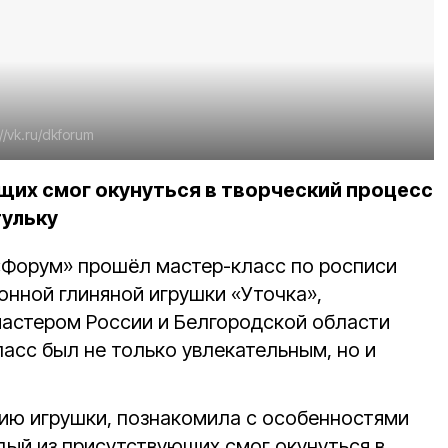
://vk.ru/dkforum
их смог окунуться в творческий процесс
тульку
«Форум» прошёл мастер-класс по росписи
нной глиняной игрушки «Уточка»,
астером России и Белгородской области
асс был не только увлекательным, но и
ию игрушки, познакомила с особенностями
дый из присутствующих смог окунуться в