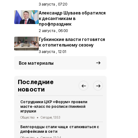
3 августа , 07:20
Александр Шуваев обратился
к десантникам в
профпраздник
2 августа , 06:00
Губкинские власти готовятся
к отопительному сезону
3 августа , 12:01
Все материалы
Последние
новости
Сотрудники ЦКР «Форум» провели
Губкинцы с
масте-класс по росписи глиняной
выходного 
игрушки
Общество
Се
Общество
Сегодня, 13:53
Коллектив 
Белгородцы стали чаще сталкиваться с
стал призё
дипфейками в сети
Общество
Се
Общество
Сегодня, 12:24