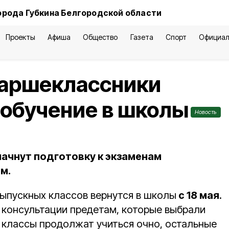
орода Губкина Белгородской области
Проекты
Афиша
Общество
Газета
Спорт
Официал
таршеклассники
 обучение в школы
Новость
 начнут подготовку к экзаменам
м.
ыпускных классов вернутся в школы
с 18 мая
.
консультации предетам, которые выбрали
11 классы продолжат учиться очно, остальные