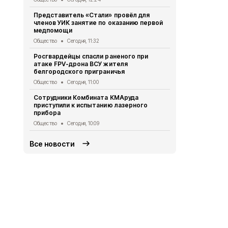
Команды клу
Представитель «Стали» провёл для
региональн
членов УИК занятие по оказанию первой
Общество
Се
медпомощи
Белгородск
Общество
Сегодня, 11:32
36 новых д
Росгвардейцы спасли раненого при
многодетны
атаке FPV-дрона ВСУ жителя
Общество
Се
белгородского приграничья
Александр Ш
Общество
Сегодня, 11:00
новое моду
Сотрудники Комбината КМАруда
ДОКБ
приступили к испытанию лазерного
Общество
Вч
прибора
Общество
Сегодня, 10:09
Все новости