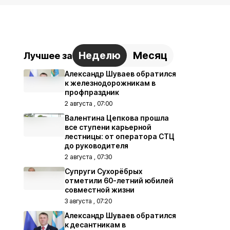
Неделю
Месяц
Лучшее за
Александр Шуваев обратился
к железнодорожникам в
профпраздник
2 августа , 07:00
Валентина Цепкова прошла
все ступени карьерной
лестницы: от оператора СТЦ
до руководителя
2 августа , 07:30
Супруги Сухорёбрых
отметили 60-летний юбилей
совместной жизни
3 августа , 07:20
Александр Шуваев обратился
к десантникам в