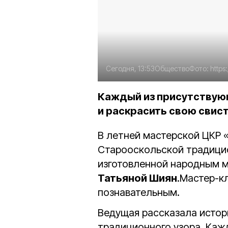
Сегодня, 13:53
Общество
Фото:
https
Каждый из присутствующ
и раскрасить свою свис
В летней мастерской ЦКР 
Старооскольской традицио
изготовленной народным м
Татьяной Шиян
.
Мастер-кл
познавательным.
Ведущая рассказала истор
традиционного узора. Каж