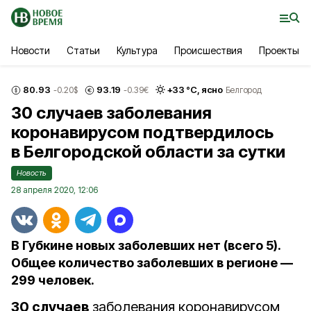
Новости
Статьи
Культура
Происшествия
Проекты
80.93
93.19
+
33
°С,
ясно
-0.20
$
-0.39
€
Белгород
30 случаев заболевания
коронавирусом подтвердилось
в Белгородской области за сутки
Новость
28 апреля 2020, 12:06
В Губкине новых заболевших нет (всего 5).
Общее количество заболевших в регионе —
299 человек.
30 случаев
заболевания коронавирусом