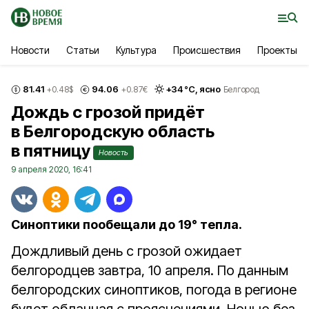
Новости
Статьи
Культура
Происшествия
Проекты
81.41
94.06
+
34
°С,
ясно
+0.48
$
+0.87
€
Белгород
Дождь с грозой придёт
в Белгородскую область
в пятницу
Новость
9 апреля 2020, 16:41
Синоптики пообещали до 19° тепла.
Дождливый день с грозой ожидает
белгородцев завтра, 10 апреля. По данным
белгородских синоптиков, погода в регионе