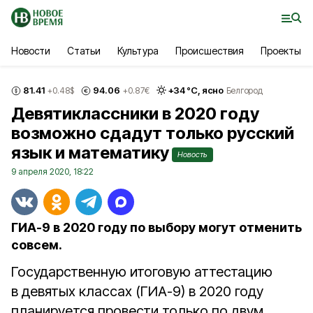
Новости
Статьи
Культура
Происшествия
Проекты
81.41
94.06
+
34
°С,
ясно
+0.48
$
+0.87
€
Белгород
Девятиклассники в 2020 году
возможно сдадут только русский
язык и математику
Новость
9 апреля 2020, 18:22
ГИА-9 в 2020 году по выбору могут отменить
совсем.
Государственную итоговую аттестацию
в девятых классах (ГИА-9) в 2020 году
планируется провести только по двум