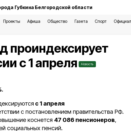
орода Губкина Белгородской области
Проекты
Афиша
Общество
Газета
Спорт
Официал
д проиндексирует
ии с 1 апреля
Новость
%.
дексируются
с 1 апреля
ветствии с постановлением правительства РФ.
повышение коснется
47 086 пенсионеров
,
ей социальных пенсий.