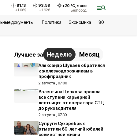
81.13
93.58
+
20
°С,
ясно
+1.06
$
+1.62
€
Белгород
ьные документы
Политика
Экономика
80
Неделю
Месяц
Лучшее за
Александр Шуваев обратился
к железнодорожникам в
профпраздник
2 августа , 07:00
Валентина Цепкова прошла
все ступени карьерной
лестницы: от оператора СТЦ
до руководителя
2 августа , 07:30
Супруги Сухорёбрых
отметили 60-летний юбилей
совместной жизни