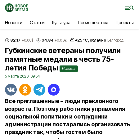
Новости
Статьи
Культура
Происшествия
Проекты
82.17
94.84
+
25
°С,
облачно
+0.00
$
+0.00
€
Белгород
Губкинские ветераны получили
памятные медали в честь 75-
летия Победы
Новость
5 марта 2020, 09:54
Все приглашенные – люди преклонного
возраста. Поэтому работники управления
социальной политики и сотрудники
администрации постарались организовать
праздник так, чтобы гостям было