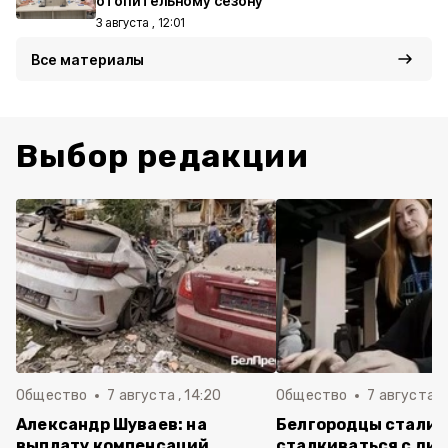
отопительному сезону
3 августа , 12:01
Все материалы
Выбор редакции
Общество
7 августа , 14:20
Общество
7 августа , 
Александр Шуваев: на
Белгородцы стали 
выплату компенсаций
сталкиваться с ди