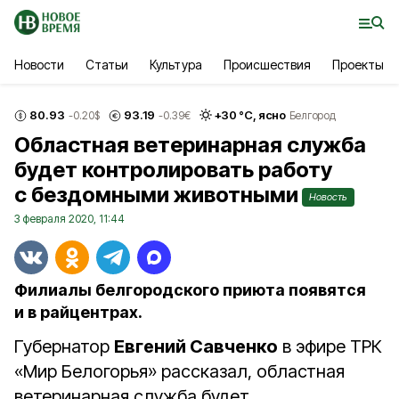
Новости
Статьи
Культура
Происшествия
Проекты
80.93
93.19
+
30
°С,
ясно
-0.20
$
-0.39
€
Белгород
Областная ветеринарная служба
будет контролировать работу
с бездомными животными
Новость
3 февраля 2020, 11:44
Филиалы белгородского приюта появятся
и в райцентрах.
Губернатор
Евгений Савченко
в эфире ТРК
«Мир Белогорья» рассказал, областная
ветеринарная служба будет