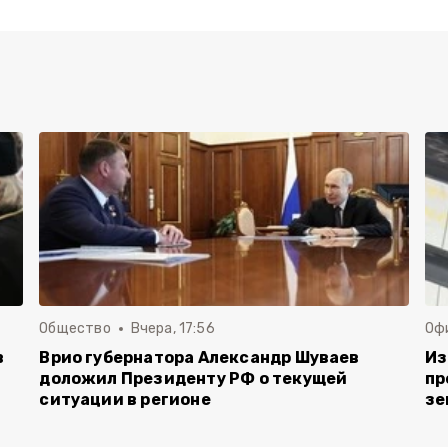
Общество
Вчера, 17:56
Оф
в
Врио губернатора Александр Шуваев
Из
доложил Президенту РФ о текущей
пр
ситуации в регионе
зе