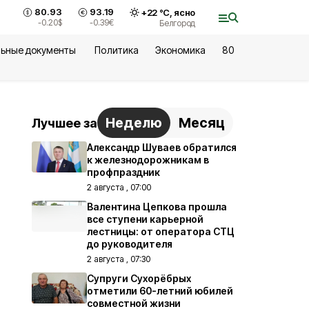
80.93
93.19
+
22
°С,
ясно
-0.20
$
-0.39
€
Белгород
ьные документы
Политика
Экономика
80
Неделю
Месяц
Лучшее за
Александр Шуваев обратился
к железнодорожникам в
профпраздник
2 августа , 07:00
Валентина Цепкова прошла
все ступени карьерной
лестницы: от оператора СТЦ
до руководителя
2 августа , 07:30
Супруги Сухорёбрых
отметили 60-летний юбилей
совместной жизни