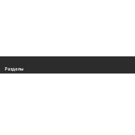
Разделы
80 лет Победы
Новости
Статьи
Культура
Происшествия
Проекты
Афиша
Общество