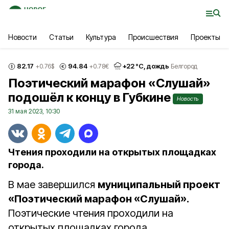
Новости
Статьи
Культура
Происшествия
Проекты
82.17
94.84
+
22
°С,
дождь
+0.76
$
+0.78
€
Белгород
Поэтический марафон «Слушай»
подошёл к концу в Губкине
Новость
31 мая 2023, 10:30
Чтения проходили на открытых площадках
города.
В мае завершился
муниципальный проект
«Поэтический марафон «Слушай».
Поэтические чтения проходили на
открытых площадках города.