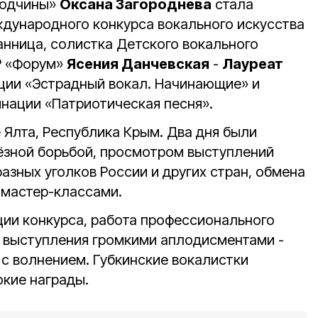
родчины»
Оксана Загороднева
стала
дународного конкурса вокального искусства
анница, солистка Детского вокального
Р «Форум»
Ясения Данчевская
-
Лауреат
ции «Эстрадный вокал. Начинающие» и
нации «Патриотическая песня».
 Ялта, Республика Крым. Два дня были
ёзной борьбой, просмотром выступлений
разных уголков России и других стран, обмена
 мастер-классами.
ции конкурса, работа профессионального
 выступления громкими аплодисментами -
 с волнением. Губкинские вокалистки
кие награды.