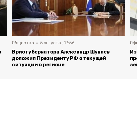
Общество
5 августа , 17:56
Оф
в
Врио губернатора Александр Шуваев
Из
доложил Президенту РФ о текущей
пр
ситуации в регионе
зе