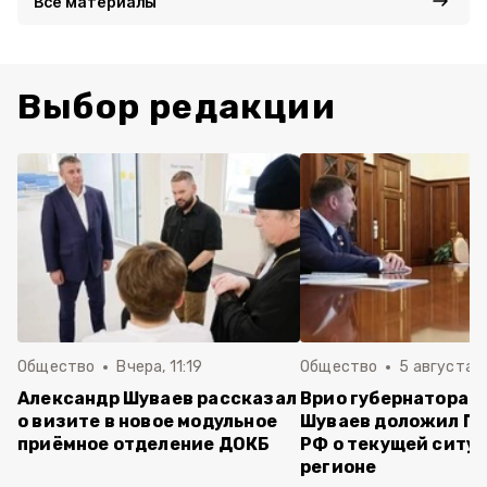
Все материалы
Выбор редакции
Общество
Вчера, 11:19
Общество
5 августа , 
Александр Шуваев рассказал
Врио губернатора 
о визите в новое модульное
Шуваев доложил П
приёмное отделение ДОКБ
РФ о текущей ситуа
регионе