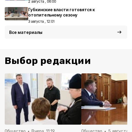
2 августа , 06:00
Губкинские власти готовятся к
отопительному сезону
3 августа , 12:01
Все материалы
Выбор редакции
Общество
Вчера, 11:19
Общество
5 августа , 