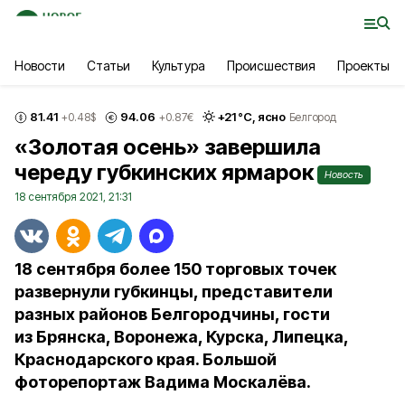
Новости
Статьи
Культура
Происшествия
Проекты
81.41
94.06
+
21
°С,
ясно
+0.48
$
+0.87
€
Белгород
«Золотая осень» завершила
череду губкинских ярмарок
Новость
18 сентября 2021, 21:31
18 сентября более 150 торговых точек
развернули губкинцы, представители
разных районов Белгородчины, гости
из Брянска, Воронежа, Курска, Липецка,
Краснодарского края. Большой
фоторепортаж Вадима Москалёва.