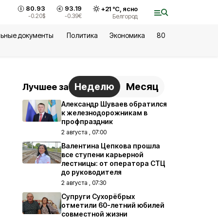
80.93
93.19
+
21
°С,
ясно
-0.20
$
-0.39
€
Белгород
ьные документы
Политика
Экономика
80
Неделю
Месяц
Лучшее за
Александр Шуваев обратился
к железнодорожникам в
профпраздник
2 августа , 07:00
Валентина Цепкова прошла
все ступени карьерной
лестницы: от оператора СТЦ
до руководителя
2 августа , 07:30
Супруги Сухорёбрых
отметили 60-летний юбилей
совместной жизни