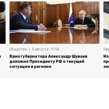
Общество
5 августа , 17:56
Оф
в
Врио губернатора Александр Шуваев
Из
доложил Президенту РФ о текущей
пр
ситуации в регионе
зе